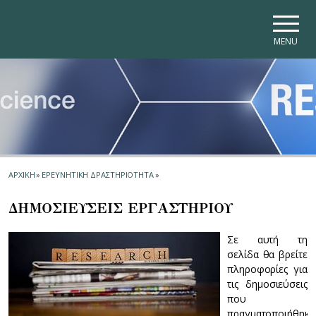
Skip to main navigation
Skip to main content
Skip to page footer
MENU
ΑΡΧΙΚΗ
»
ΕΡΕΥΝΗΤΙΚΗ ΔΡΑΣΤΗΡΙΟΤΗΤΑ
»
ΔΗΜΟΣΙΕΥΣΕΙΣ ΕΡΓΑΣΤΗΡΙΟΥ
Σε αυτή τη
σελίδα θα βρείτε
πληροφορίες για
τις δημοσιεύσεις
που
πραγματοποιήθηκα